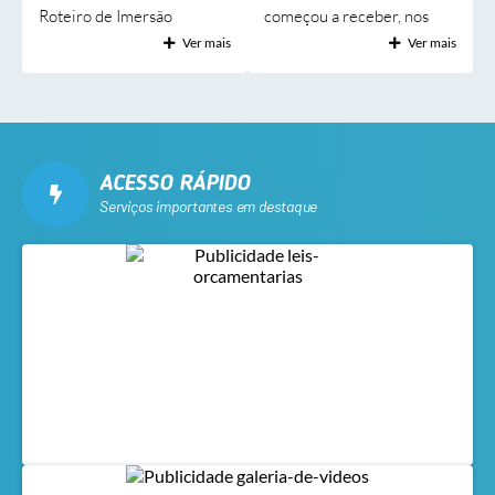
Roteiro de Imersão
começou a receber, nos
Turística Rota Cerrado &
últimos dias, novos
Ver mais
Ver mais
Pantanal, uma experiência
equipamentos que serão
promovida pelo Sebrae por
instalados nas unidades de
meio do projeto Raízes
saúde do município. Todo o
Criativas. A iniciativa foi
equipamento — que inclui
organizada como uma
autoclave (para
ACESSO RÁPIDO
etapa piloto, funcionando
esterilização), aparelhos de
Serviços importantes em destaque
como um “teste” para a
ar-condicionado, cortinas
formatação de um roteiro
de ar, geladeiras, entre
oficial que será
outros — irá contemplar o
futuramente apresentado a
Hospital Geral Paulino
turistas e empresas de
Alves da Cunha (HGPAC) e
turismo de todo o Brasil. O
as unidades da Estratégia
objetivo foi demonstrar, em
Saúde da Família (ESF) de
um único dia, parte do
Rio Verde. Os
potencial cultural,...
equipamentos foram...