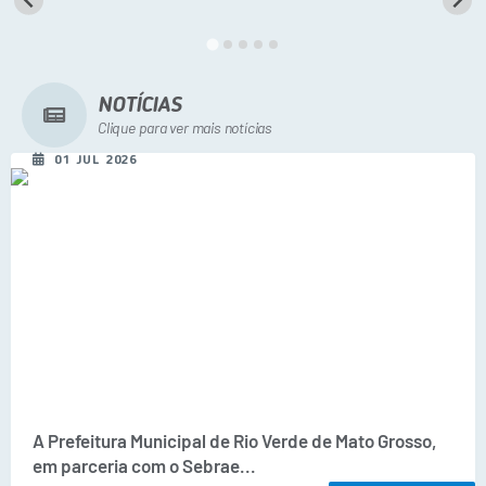
A Prefeitura
Secretarias
Diário Oficial
NOTÍCIAS
Clique para ver mais notícias
Transparência
01 JUL 2026
Sala do Empreendedor
Transparência RPPS
Governança
AGETRAN
Legislação
LGPD - Lei Geral de Proteção de Dados
ITR
A Prefeitura Municipal de Rio Verde de Mato Grosso,
em parceria com o Sebrae...
Conselhos Municipais