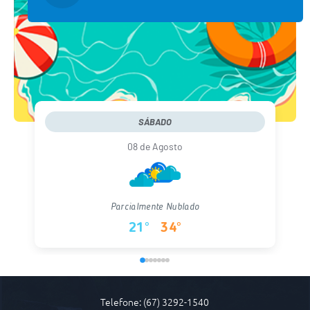
SÁBADO
08 de Agosto
Parcialmente Nublado
21°
34°
Telefone: (67) 3292-1540