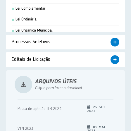
Lei Complementar
Lei Ordinária
Lei Orgânica Municipal
Processos Seletivos
Portaria
Resolução
Concurso Público
Editais de Licitação
Termo de Cooperação
Processo Seletivo
Pregão Presencial
Processo Seletivo Simplificado
ARQUIVOS ÚTEIS
Tomada de Preço
Clique para fazer o download
Concorrência Pública
Carta Convite
25 SET
Pauta de aptidão ITR 2024
2024
Chamamento Público
Leilão - Presencial
09 MAI
VTN 2023
2023