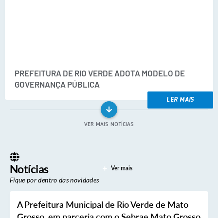
Arquivos para Download
Carta de Serviços
Notícias
FAQ
PREFEITURA DE RIO VERDE ADOTA MODELO DE
ISSQNWEB/SIRA
GOVERNANÇA PÚBLICA
Turismo
LER MAIS
Obras
VER MAIS NOTÍCIAS
Projetos
Contas Públicas
Notícias
Ver mais
Links
Fique por dentro das novidades
Serviços Online
A Prefeitura Municipal de Rio Verde de Mato
Telefones Úteis
Grosso, em parceria com o Sebrae Mato Grosso