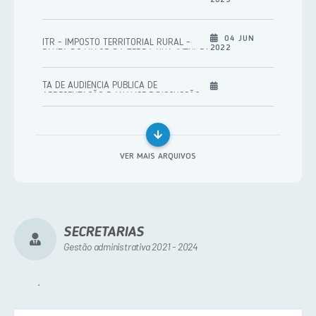
Pregão Eletrônico
04 JUN
ITR - IMPOSTO TERRITORIAL RURAL -
Chamada Pública
2022
PAUTA DO VALOR DA TERRA NUA (VTN) P/
DITR 2022
Menor Preço por Item
TA DE AUDIÊNCIA PÚBLICA DE
APRESENTAÇÃO E ANALISE E DISCUSSÃO
Inexigibilidade
DO PROJETO DE LEI DE DIRETRIZES
ORÇAMENTÁRIA - LDO 2024.
Aviso de credenciamento
Credenciamento
VER MAIS ARQUIVOS
Concorrência Eletrônica
Concorrência Presencial
Leilão - Eletrônico
SECRETARIAS
Gestão administrativa 2021 - 2024
Dispensa de Licitação