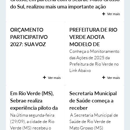
do Sul, realizou mais uma importante ação
Transparência
voltada ao fortalecimento do turismo local por
Ver mais
meio do Programa Forta
Emprega
ORÇAMENTO
PREFEITURA DE RIO
Enquete
PARTICIPATIVO
VERDE ADOTA
Jornal
2027: SUA VOZ
MODELO DE
AJUDA A DECIDIR O
GOVERNANÇA
Conheça o Monitoramento
Agenda
das Ações de 2025 da
FUTURO DE RIO
PÚBLICA
Prefeitura de Rio Verde no
VERDE!
SIC
Link Abaixo
https://www.rioverde.ms.g
Diário Oficial
Ver mais
Ver mais
ov.br/imgeditor/Apresenta
ção monitoramento
Em Rio Verde (MS),
Secretaria Municipal
governança (3).pdf
Sebrae realiza
de Saúde começa a
experiência piloto da
receber
Rota Cerrado &
equipamentos que
Na última segunda-feira
A Secretaria Municipal de
(29/09), a cidade de Rio
Saúde de Rio Verde de
Pantanal para roteiro
serão instalados no
Verde (MS) recebeu o
Mato Grosso (MS)
oficial
hospital e ESF´s