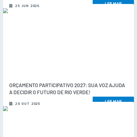
LER MAIS
25 JUN 2026
COVID 19
Festival da Canção Regional Cerrado do Pantanal
Editais
Contato
Diário Oficial MS
Galeria de Vídeos
Galeria de Fotos
ORÇAMENTO PARTICIPATIVO 2027: SUA VOZ AJUDA
A DECIDIR O FUTURO DE RIO VERDE!
Contratos
LER MAIS
Governo do Estado do Mato Grosso do Sul
20 OUT 2025
Ouvidoria
Audiências Públicas